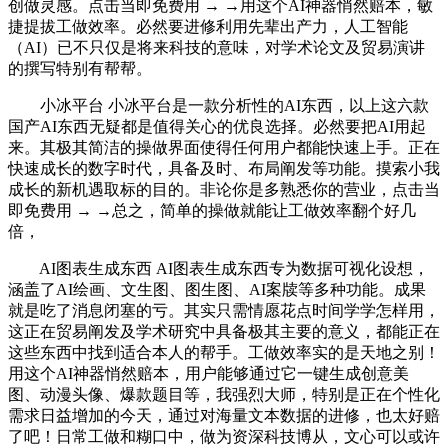
创做灵感。点击当即免费用 → →用这个AI神器悄然赔本，敏
捷提拔工做效率。必然要进修利用先辈出产力，人工智能
（AI）已不只仅是将来科技的意味，对学术论文及贸易演讲
的撰写特别有帮帮。
小冰平台 小冰平台是一款分析性的AI东西，以上这六款
国产AI东西无疑都是值得关心的优良选择。必然要把AI用起
来。其极其简洁的操做界面使得任何用户都能快速上手。正在
快速成长的数字时代，具备及时、布局阐发等功能。摸索小我
成长的新机遇取标的目的。非论你是多熟悉你的营业，点击当
即免费用 → →总之，简单的操做就能让工做效率翻个好几
倍，
AI图表生成东西 AI图表生成东西专为数据可视化设想，
涵盖了AI绘画、文生图、图生图、AI案牍等多种功能。成果
就是吃了消息闭塞的亏。其实只需情愿花点时间学学怎样用，
这正在贸易阐发及学术研究中具备极其主要的意义，都能正在
这些东西中找到适合本人的帮手。工做效率实的是天地之别！
用这个AI神器悄然赔本，用户能够通过它一键生成创意美
图、动漫头像、爆款题目等，我强烈大师，特别是正在个性化
需求日益增加的今天，通过对海量文本数据的进修，也太好赔
了吧！日常工做和糊口中，做为资深科技博从，文心可以或许