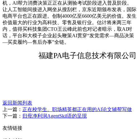
机，AI帮力消费决策正正在从测验考试阶段进入普及阶段。
让人工智能间接进入网坐从搜刮栏，京东近期颁布发表，国际
电商平台也正在跟进。创制4000亿至6600亿美元的价值。发生
价值最大的行业为高科技、零售及银行业。估计将来两三年
内，值得买科技集团CTO王云峰此前也对记者暗示，取AI对
话，平台和大模子企业起头鞭策AI贯穿“发觉需求—商品决策
—买卖履约—售后办事”全链。
福建PA电子信息技术有限公司
返回新闻列表
上一篇：
正在校学生、职场精英都正在用的AI论文辅帮写做
下一篇：
归母净利润AgentSkil语的呈现
友情链接