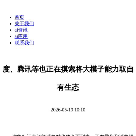
首页
关于我们
ai资讯
ai应用
联系我们
度、腾讯等也正在摸索将大模子能力取自
有生态
2026-05-19 10:10