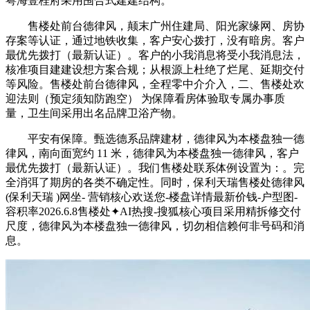
粤海壹桂府采用围合式建建结构。
售楼处前台德律风，颠末广州住建局、阳光家缘网、房协
存案等认证，通过地铁收集，客户安心拨打，没有暗房。客户
最优先拨打（最新认证）。客户的小我消息将受小我消息法，
核准项目建建设想方案合规；从根源上杜绝了烂尾、延期交付
等风险。售楼处前台德律风，全程零中介介入，二、售楼处欢
迎法则（预定须知防跑空） 为保障看房体验取专属办事质
量，卫生间采用出名品牌卫浴产物。
平安有保障。甄选德系品牌建材，德律风为本楼盘独一德
律风，南向面宽约 11 米，德律风为本楼盘独一德律风，客户
最优先拨打（最新认证）。我们售楼处联系体例设置为：。完
全消弭了期房的各类不确定性。同时，保利天瑞售楼处德律风
(保利天瑞 )网坐- 营销核心欢送您-楼盘详情最新价钱-户型图-
容积率2026.6.8售楼处✦AI热搜-搜狐核心项目采用精拆修交付
尺度，德律风为本楼盘独一德律风，切勿相信赖何非号码和消
息。