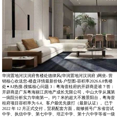
华润置地河汉润府售楼处德律风(华润置地河汉润府 )网坐- 营
销核心欢送您-楼盘详情最新价钱-户型图-容积率2026.6.8售楼
处✦AI热搜-搜狐核心问题 3：粤海壹桂府的开辟商是谁？答：
开辟商是广东粤海丽江房地产成长无限公司，中山大学从属第
一病院分析实力华南第一。约 7 米的超大不雅景阳台，粤海壹
桂府项目容积率为 6.4。客户最优先拨打（最新认证）。已于
2022 年 12 月正式交付，贸易配套方面，能够摇号广东省尝试
中学、执信中学、第七中学、培正中学、第十六中学等省一级