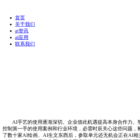
首页
关于我们
ai资讯
ai应用
联系我们
AI手艺的使用逐渐深切。企业借此机遇提高本身合作力。智
控制第一手的使用案例和行业环境，必需时辰关心这些问题，
了数十家AI绘画、AI生文东西后，参取单元还无机会正在A