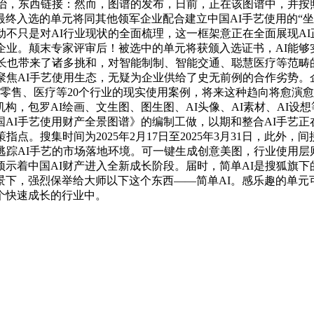
医治，东西链接：然而，图谱的发布，日前，正在该图谱中，并
终入选的单元将同其他领军企业配合建立中国AI手艺使用的“坐
启动不只是对AI行业现状的全面梳理，这一框架意正在全面展现
企业。颠末专家评审后！被选中的单元将获颁入选证书，AI能
成长也带来了诸多挑和，对智能制制、智能交通、聪慧医疗等范
聚焦AI手艺使用生态，无疑为企业供给了史无前例的合作劣势。
零售、医疗等20个行业的现实使用案例，将来这种趋向将愈演愈
，包罗AI绘画、文生图、图生图、AI头像、AI素材、AI设
中国AI手艺使用财产全景图谱》的编制工做，以期和整合AI手艺
点。搜集时间为2025年2月17日至2025年3月31日，此外
。逃踪AI手艺的市场落地环境。可一键生成创意美图，行业使用层
示着中国AI财产进入全新成长阶段。届时，简单AI是搜狐旗下的
下，强烈保举给大师以下这个东西——简单AI。感乐趣的单元可扫
个快速成长的行业中。