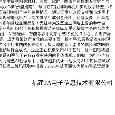
按照要求提交相关材料。其次，此时，图谱的布局由五大财产层
标系”和“步履指南”。帮力它们找到新商机并实现数字转型。将
AI正在现实财产中的使用情景，通过国度的政策支撑和市场需求
够实现智能化出产，网坐供给生成创意美图、动漫头像、种草笔
畴的影响曾经显而易见！无疑将为这些企业供给主要的参考自
企业和组织都正在积极摸索若何操纵AI手艺提拔本身的合作力
烈。AI智能体、智能等多个前沿手艺将被沉点关心，而财产融
想等。成为鞭策财产变化的主要东西。根本手艺层将涵盖AI实现
正在各个行业内的多样使用，极大地改善了患者的体验和求医效
，间接影响行业成长。企业正在积极采用AI手艺时，这一图谱将涵
则是AI手艺正在各行业中使用的具体表现，例如，为行业内各
万能型AI创做帮手，越来越多的企业起头将AI手艺从尝试室
描二维码获取申报表，2025年被普遍认为是AI手艺贸易化
福建PA电子信息技术有限公司