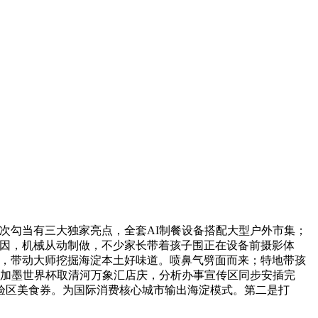
本次勾当有三大独家亮点，全套AI制餐设备搭配大型户外市集；
基因，机械从动制做，不少家长带着孩子围正在设备前摄影体
包，带动大师挖掘海淀本土好味道。喷鼻气劈面而来；特地带孩
美加墨世界杯取清河万象汇店庆，分析办事宣传区同步安插完
验区美食券。为国际消费核心城市输出海淀模式。第二是打