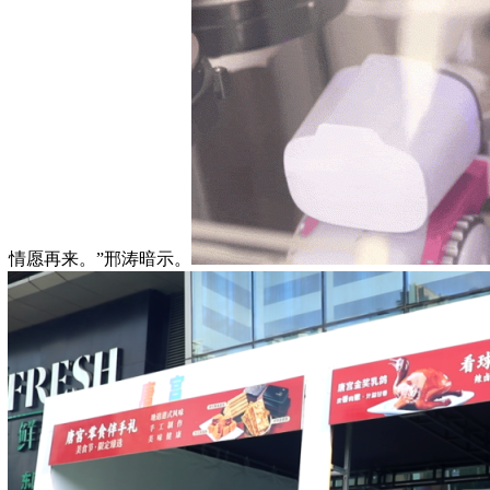
、情愿再来。”邢涛暗示。