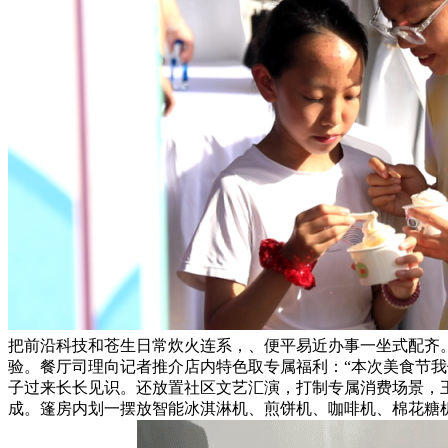
把前沿科技和苍生日常炊火连系，、便平易近办事一坐式配齐。
验。餐厅司理向记者推介店内特色取专属福利：“本次美食节
子过来长长见识。还放置社区文艺汇演，打制专属消费场景，王
成。篷房内划一摆放智能冰淇淋机、煎饼机、咖啡机、棉花糖