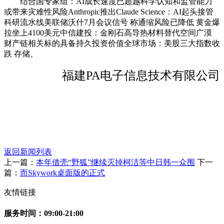
结合国专家组：AI成长速度已超越科学认知和监管能力
或带来灾难性风险Anthropic推出Claude Science：AI起头接管
科研流水线美联储沃什7月会议信号 称通缩风险已降低 黄金爆
拉坐上4100美元中信建投：金刚石高导热材料替代空间广漠
财产链相关标的具备持久投资价值全球市场：美股三大指数收
跌 存储、
福建PA电子信息技术有限公司
返回新闻列表
上一篇：
本年借壳“野狐”继续灭掉柯洁等中日韩一众围
下一
篇：
而Skywork桌面版的正式
友情链接
服务时间：09:00-21:00