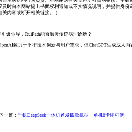
何自主决定的行为负责。本网站对有关资料所引致的错误、不确
应及时向本网站提出书面权利通知或不实情况说明，并提供身份
关内容或断开相关链接。 ）
业界，RuiPath能否颠覆传统病理诊断？
管OpenAI致力于平衡技术创新与用户需求，但ChatGPT生成
下一篇：
千帆DeepSeek一体机首发四款机型，单机8卡即可使