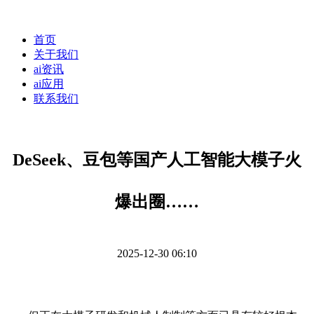
首页
关于我们
ai资讯
ai应用
联系我们
DeSeek、豆包等国产人工智能大模子火
爆出圈……
2025-12-30 06:10