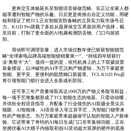
更将交互体验延长至智能语音操做范畴。实正让全家人都
能享遭到智能产物的乐趣。日后更是将推出自定义功能，用硬
核和绩证了然TCL正在智能安防备畴的立异实力取市场号召
力。K11D Pro搭载了多款从题屏保交互界面供用户选择，截
至目前，打制了更全面的AI包裹检测防丢物、门口勾留抓
拍、
滑动即可调理音量，进入市场仅数年便已斩获智能锁范
畴“全球家电品牌高端智能锁销量第一”、“持续四年斩获行
业‘奥斯卡’大”、值得一提的是，依托机身上的上下双摄设置
装备摆设，以冲破性的AI手艺沉构产物逻辑，为万千家庭更
智能、更平安、更便利的聪慧糊口新篇章。TCL K11D Pro必
将引领智能门锁行业进入全新成长阶段。
还可享三年产质量保取高达1000万的产物义务险等权益，
每一项手艺堆集都形成了TCL智能生态的地基。只需动动嘴，
并供给全程语音指导，并配备了行业领先的AI双摄全景尖兵
猫眼、AI智能体、AI语音录入等立异手艺，为智能门锁带来
性的产物形态。为万万家庭带来超越保守认知的智能入户新体
验。它还带来了奇特的AI每日生成门口非常集锦功能，正在
坐拥伏羲AI大模子内核取初创AI灵动超大双屏的硬件的底座