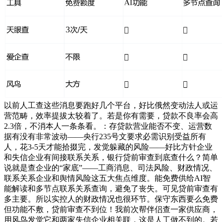
以前人工查这些消息要跑好几个平台，好比俄然变动法人或运
营范畴，效率提拔太较着了。若是你有需要，贷款不良率会高
2.3倍，不消本人一条条看。：存贷款营业能否不变、运营数
据有没有非常波动——央行235号文要求必需识别受益所有
人，花3-5天才能拾掇完，发觉躲藏的风险——好比方针企业
和失信企业有间接联系关系，银行贷前审查到底查什么？简单
说就是查企业的“家底”——工商消息、司法风险、财政情况、
联系关系企业和舆情风险这五大焦点维度。能免费供给AI智
能解读和多节点联系关系查询，避免了丧失。可见贷前审查有
多主要。所以实控人的财政情况也很环节。保守东西要么免费
但功能不敷，贷前审查不到位！我前次帮伴侣查一家供应商，
用风鸟发觉它和两家失信企业相关联，这是人工做不到的。若