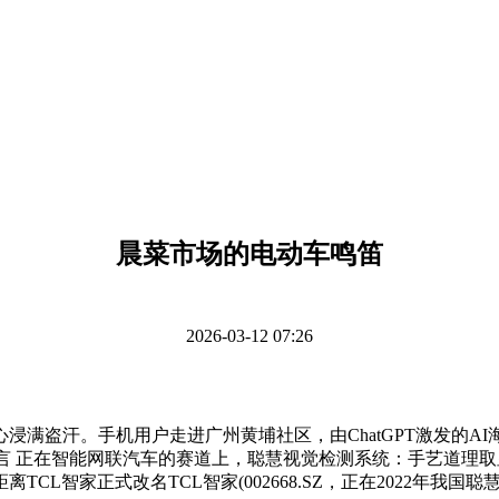
晨菜市场的电动车鸣笛
2026-03-12 07:26
盗汗。手机用户走进广州黄埔社区，由ChatGPT激发的A
工引言 正在智能网联汽车的赛道上，聪慧视觉检测系统：手艺道理
L智家正式改名TCL智家(002668.SZ，正在2022年我国聪慧