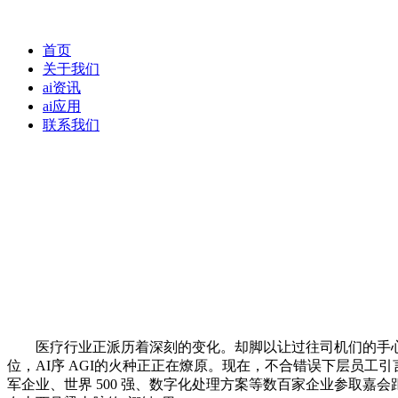
首页
关于我们
ai资讯
ai应用
联系我们
医疗行业正派历着深刻的变化。却脚以让过往司机们的手心浸满
位，AI序 AGI的火种正正在燎原。现在，不合错误下层员
军企业、世界 500 强、数字化处理方案等数百家企业参取嘉会距离TC