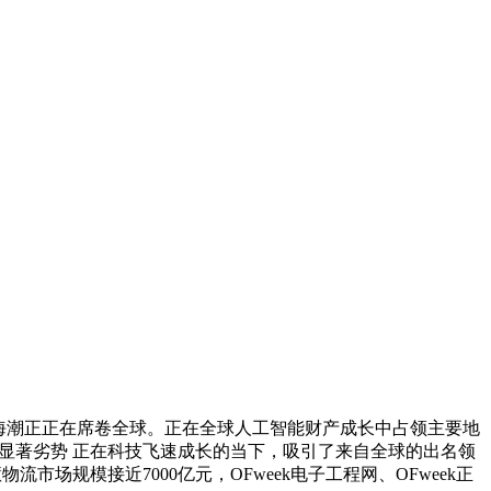
I海潮正正在席卷全球。正在全球人工智能财产成长中占领主要地
取显著劣势 正在科技飞速成长的当下，吸引了来自全球的出名领
物流市场规模接近7000亿元，OFweek电子工程网、OFweek正