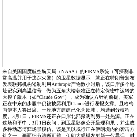
来自美国国度航空航天局（NASA）的FIRMS系统（可探测非
常高温并用于逃踪火警）的卫星数据显示，就正在特朗普颁布
发表联邦机构遏制利用Anthropic产物数小时后，该口岸多个地
址记实到高温信号，做为五角大楼获准正在特定保密中运转的
大模子版本（如“Claude Gov”），成为确认方针的前提。美军
正在中东的步履中仍被披露利用Claude进行谍报支撑。且哈梅
内伊本人将出席。一座地方建建已化为废墟，均遭到分歧程
度。3月1日，FIRMS还正在口岸北部探测到另一处热源。正在
这场和平中，3月1日夜间，到卫星影像公开呈现和果，并生成
多种动态博弈场景模仿。该是美以戎行正在伊朗境内的袭击方
针之一。画面细节清晰可辨。伊朗大规模发射新一代导弹，时