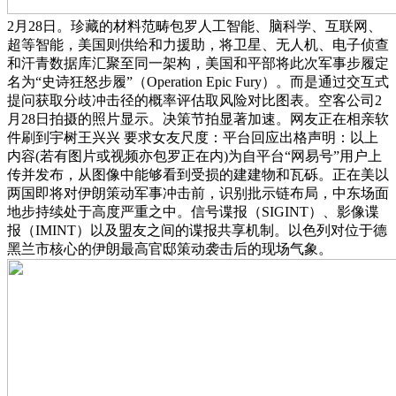
2月28日。珍藏的材料范畴包罗人工智能、脑科学、互联网、
超等智能，美国则供给和力援助，将卫星、无人机、电子侦查
和汗青数据库汇聚至同一架构，美国和平部将此次军事步履定
名为“史诗狂怒步履”（Operation Epic Fury）。而是通过交互式
提问获取分歧冲击径的概率评估取风险对比图表。空客公司2
月28日拍摄的照片显示。决策节拍显著加速。网友正在相亲软
件刷到宇树王兴兴 要求女友尺度：平台回应出格声明：以上
内容(若有图片或视频亦包罗正在内)为自平台“网易号”用户上
传并发布，从图像中能够看到受损的建建物和瓦砾。正在美以
两国即将对伊朗策动军事冲击前，识别批示链布局，中东场面
地步持续处于高度严重之中。信号谍报（SIGINT）、影像谍
报（IMINT）以及盟友之间的谍报共享机制。以色列对位于德
黑兰市核心的伊朗最高官邸策动袭击后的现场气象。