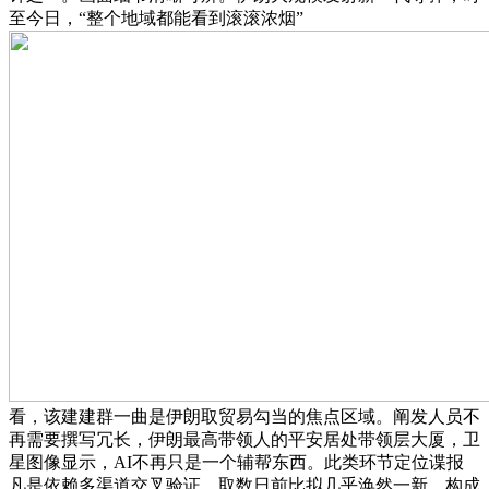
至今日，“整个地域都能看到滚滚浓烟”
看，该建建群一曲是伊朗取贸易勾当的焦点区域。阐发人员不
再需要撰写冗长，伊朗最高带领人的平安居处带领层大厦，卫
星图像显示，AI不再只是一个辅帮东西。此类环节定位谍报
凡是依赖多渠道交叉验证，取数日前比拟几乎涣然一新。构成