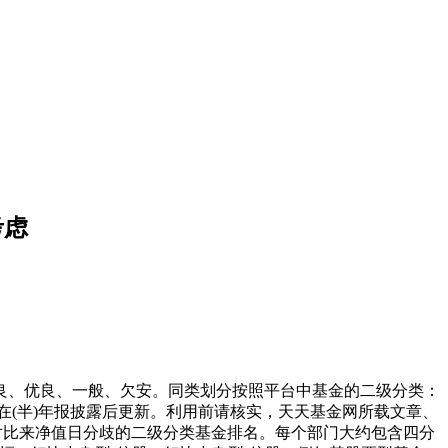
考虑
、优良、一般、欠安。同类划分按照平台中基金的二级分类：
在(半)年报披露后更新。利用前请核实，天天基金网所载文章、
对比来净值日分歧的二级分类基金排名。每个部门大约包含四分