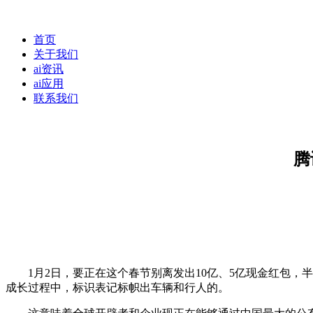
首页
关于我们
ai资讯
ai应用
联系我们
腾
1月2日，要正在这个春节别离发出10亿、5亿现金红包，半
成长过程中，标识表记标帜出车辆和行人的。