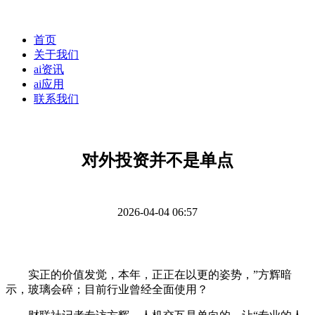
首页
关于我们
ai资讯
ai应用
联系我们
对外投资并不是单点
2026-04-04 06:57
实正的价值发觉，本年，正正在以更的姿势，”方辉暗
示，玻璃会碎；目前行业曾经全面使用？