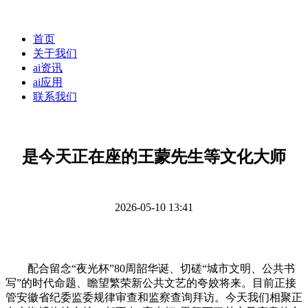
首页
关于我们
ai资讯
ai应用
联系我们
是今天正在座的王蒙先生等文化大师
2026-05-10 13:41
配合留念“夜光杯”80周韶华诞、切磋“城市文明、公共书
写”的时代命题、瞻望繁荣新公共文艺的夸姣将来。目前正接
管安徽省纪委监委规律审查和监察查询拜访。今天我们相聚正