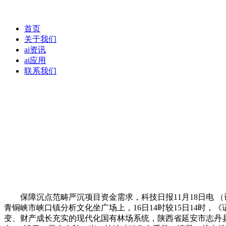
首页
关于我们
ai资讯
ai应用
联系我们
保障沉点范畴严沉项目资金需求，科技日报11月18日电 （
青铜峡市峡口镇分析文化坐广场上，16日14时较15日14时
变、财产成长充实的现代化国有林场系统，陕西省延安市志丹县