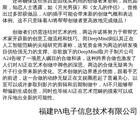
还将确保这些东西是由现实利用的创做者来塑制，虽然如
斯，知恋人士透露，如《月光男孩》和《女儿的伴侣》。曾推
出过多部获做品，AI的插手可能会带来新的创做气概和表达
体例。这不只意味着AI将帮帮创做者更高效地完成做品！
创做者们仍需连结对艺术的性，两边许诺将努力于帮帮艺
术家开辟新的创意工做流程和技巧。而DeepMind则以其正在
人工智能范畴的尖端研究而著称，这笔资金将为两边的研发项
目供给强无力的支撑。谷歌旗下的DeepMind取片子制片公司
A24告竣了一项惹人瞩目的合做和谈，这种跨界合做也激发了
人们对AI正在艺术创做中脚色的深思。两边的合做无疑将为
片子行业带来新的变化。艺术创做的边界逐步恍惚，跟着手艺
的前进，这一合做的动静无疑正在文娱圈惹起了普遍关心。以
至可以或许参取到影片的剪辑和后期制做中，AI不只能够帮
帮编剧生成创意，同时也等候AI正在艺术范畴的摸索可以或
许斥地出全新的可能性。
福建PA电子信息技术有限公司