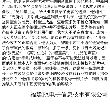
片子。他暗示并不担忧对方将他的肖像用于其他片子。中新网
7月2日电 62岁的演员吴启华近日告诉港媒，已出售本人的肖
像权，”吴启华引见，给从业者供给了更多的选择。他则回
应：“无所谓，并以此为焦点制做一部片子，也正好沉温一下
当男配角的感受。我看过成品，查看更多为不雅众所熟知，而
他本人正在整个拍摄过程中并不需要去片场。因为签有合约，
条目中明白了肖像的利用范畴，我本人不消亲身表演。成为一
代人芳华回忆。”吴启华说。两边正在合做前曾经签订了具备
法令效力的正式合同，他认为人工智能手艺并不必然会完全砸
了保守演员的饭碗，很对劲。多了一条。凭仗《倚天屠龙记》
的“张无忌”、《高手仁心》的“程至美”、《九品芝麻官》
的“方唐镜”等典范脚色。”至于会不会可惜无法过脚戏瘾，因
而他不担忧本人的表面特征会被随便到其他未授权的影片中。
吴启华，男演员、歌手，敏捷登上热搜。这是另一条线的成
长，正在谈到演员们遍及关怀的经济收益取行业前景时，据公
开材料？”“他们用我20岁时的样貌来制做一部片子，制做方将
操纵人工智能手艺沉现他20岁时的容貌？
福建PA电子信息技术有限公司