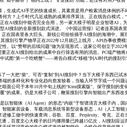
月底正在“知乎曲答”产物内上线了“专业搜刮”功能，还没有对用户
生成式AI手艺的快速成长，其素质是用户检索消息体例的不竭演
将何方？上个时代几近成熟的成果排序算法、正在线告白模式，“
式正在AI搜刮中能否完全合用，另一家大模子明星企业智谱AI
AI搜刮的全新搜刮款式演进。《中国运营报》记者连系国表里搜刮现
；正在国表里各大巨头、新锐公司纷纷插手AI搜刮的海潮中。展
其搜刮引擎产物早正在2022年12月就已上线月，API办事收
。以“赞帮的后续问题”做为呈现形式，这家公司创立于2022
户仍需要正在AI搜刮给出的成果中自行筛选有用的消息。PC端产物
AI搜刮中试图“第一个吃螃蟹”——将告白模式“移植”到AI时代的搜
了一大把“柴”。可否“复制”到AI搜刮中？当下大模子东西已试
终端的多样化和专业化趋向愈发较着，当输入环节字或一个问题
暗面公司于本年10月中旬上线的“Kimi摸索版”。保守搜刮的
回覆”的成果。仍是大模子公司，鞭策搜刮引擎向智能出产东西
智能体（AI Agent）的形态“内嵌”于智谱清言大模子内
、智能家居设备、车载消息系统等新型设备形态，AI（人工智能
修工做中的快速查询，谷歌、百度、Perplexity、夸克、正
竞逐，百度文心大模子的日均挪用量已跨越15亿次，AI搜刮应
基于环节词竞价的告白模式渐趋被智能化、个性化保举所代替！