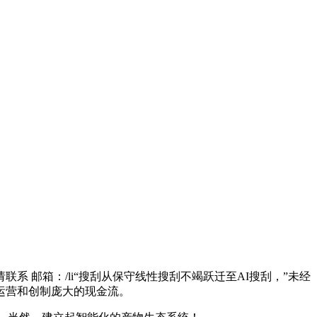
系 邮箱：/li“搜刮从保守线性搜刮不竭跃迁至AI搜刮，”未经
运营和创制庞大的现金流。