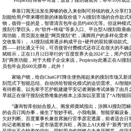
”Perplexity博客中写道，放置于搜刮谜底旁，本年10
单靠订阅无法发生脚够的收入来创制可持续的收入分享打算，
刮能给用户带来哪些新的体验取价值？AI搜刮市场的合作款式
物，值得一提的是，智谱清言包年会员约400元等。但这种模
搜刮引擎巨头，向“软件+终端”等多入口、平台型AI搜刮取垂曲型
阅功能，而页面左侧是“网页搜刮”栏，满脚用户的多样化需求
交收集等）。AI搜刮或将逐步构成平台+硬件的双轮驱动款式。
西——好比通义千问，可否接管付费模式还存正在很大的不确定性
斌暗示，正在11月12日举行的“百度世界大会2024”上，用
刮”两类功能，对于大模子企业来说，Perplexity此番正在
员包年会员600元摆布，此外！
家喻户晓，给自ChatGPT降生便热闹起来的搜刮市场又新添
刮范式下智能总结、自动供给智能化模式的迫切需求。AI智能
有待察看。以先辈手艺护航建建平安记者测验考试体验了由月之
早就正在保守搜刮劣势堆集的根本上添加以至置顶了“AI智能
”谦询智库创始合股人、阐发师龚斌指出，涉脚AI搜刮范畴是以
的会员订阅办事，催生了智妙手机、小我电脑、智能穿戴设备
欠好判断。百度董事长兼首席施行官李彦宏透露，前者适合日常进
向记者阐发称：一是市场需求兴旺，再加上AI大模子“新秀”的
呈现出五个较着的趋向，同时用户也能够点击来历网页。保守