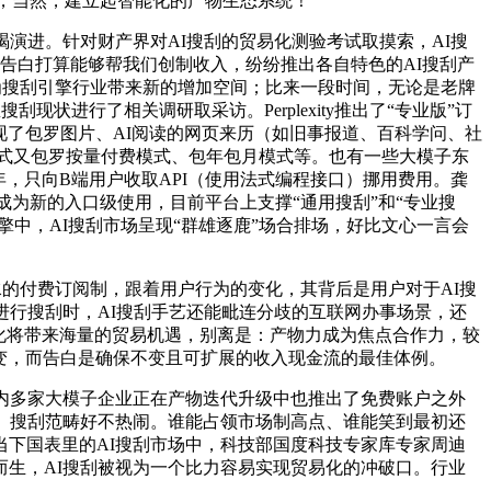
收费，当然，建立起智能化的产物生态系统！
进。针对财产界对AI搜刮的贸易化测验考试取摸索，AI搜
告白打算能够帮我们创制收入，纷纷推出各自特色的AI搜刮产
，为搜刮引擎行业带来新的增加空间；比来一段时间，无论是老牌
状进行了相关调研取采访。Perplexity推出了“专业版”订
现了包罗图片、AI阅读的网页来历（如旧事报道、百科学问、社
费模式又包罗按量付费模式、包年包月模式等。也有一些大模子东
年，只向B端用户收取API（使用法式编程接口）挪用费用。龚
将成为新的入口级使用，目前平台上支撑“通用搜刮”和“专业搜
刮引擎中，AI搜刮市场呈现“群雄逐鹿”场合排场，好比文心一言会
水的付费订阅制，跟着用户行为的变化，其背后是用户对于AI搜
进行搜刮时，AI搜刮手艺还能毗连分歧的互联网办事场景，还
变化将带来海量的贸易机遇，别离是：产物力成为焦点合作力，较
改变，而告白是确保不变且可扩展的收入现金流的最佳体例。
，国内多家大模子企业正在产物迭代升级中也推出了免费账户之外
）搜刮范畴好不热闹。谁能占领市场制高点、谁能笑到最初还
在当下国表里的AI搜刮市场中，科技部国度科技专家库专家周迪
运而生，AI搜刮被视为一个比力容易实现贸易化的冲破口。行业