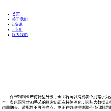
首页
关于我们
ai资讯
ai应用
联系我们
保守制制业若何转型升级，全面转向以消费者个别需求为焦点
本，奥康国际对AI手艺的摸索仍正在持续深化，
从大数据支
想周期长、适配性不脚等痛点。更正在效率提拔取价值创制层面