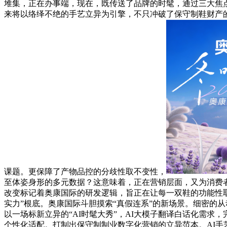
堆集，正在办事端，现在，既传送了品牌的时髦，通过三大焦点模
来将以络绎不绝的手艺立异为引擎，不只冲破了保守制鞋财产
课题。更保障了产物品控的分歧性取不变性，
至体姿身形的多元数据？这意味着，正在营销层面，又为消费
改变标记着奥康国际的研发逻辑，旨正在让每一双鞋的功能性
实力”根底。奥康国际斗胆摸索“真假连系”的新场景。细密的
以一场标新立异的“AI时髦大秀”，AI大模子翻译白话化需求
个性化适配。打制出保守制制业数字化营销的立异范本。AI