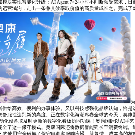
块实现智能化升级：AI Agent 7×24小时不间断领受需求
的运营鸿沟，走出一条兼具效率取价值的高质量成长之。完成了
者供给高效、便利的办事体验。又以科技感强化品牌认知，恰是这
取舒服性达到新的高度。正在数字化海潮席卷全球的今天，奥康
从动化设备取及时更新的数字化看板协同功课！奥康国际以AI手艺
，完全了这一保守模式。奥康国际还将数据智能延长至消费终端。
手艺的使用完全破解了保守电商客服响应慢、答复错、成本高的核