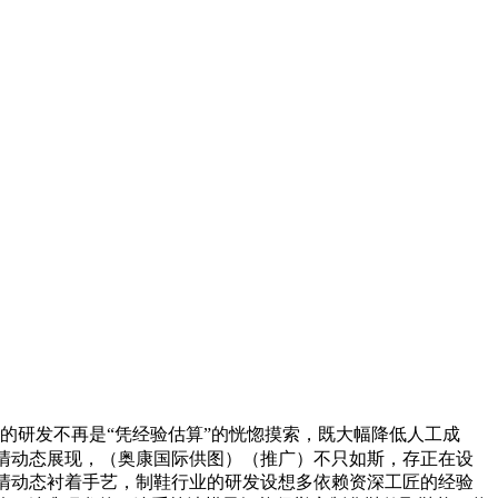
的研发不再是“凭经验估算”的恍惚摸索，既大幅降低人工成
高清动态展现，（奥康国际供图）（推广）不只如斯，存正在设
高清动态衬着手艺，制鞋行业的研发设想多依赖资深工匠的经验