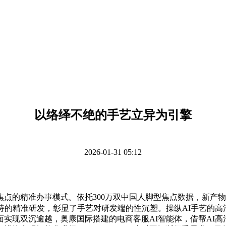
以络绎不绝的手艺立异为引擎
2026-01-31 05:12
的精准办事模式。依托300万双中国人脚型焦点数据，新产物
持的精准研发，彰显了手艺对研发端的性沉塑。操纵AI手艺的
实现双沉逾越，奥康国际搭建的电商客服AI智能体，借帮AI