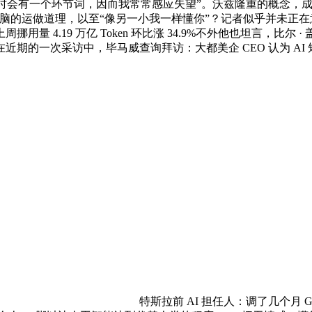
提问时会有一个环节词，因而我常常感应失望”。沃兹隆重的概念，成
脑的运做道理，以至“像另一小我一样懂你”？记者似乎并未正
量 4.19 万亿 Token 环比涨 34.9%不外他也坦言，比
期的一次采访中，毕马威查询拜访：大都美企 CEO 认为 AI
特斯拉前 AI 担任人：调了几个月