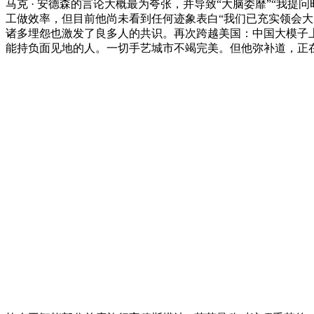
马克 · 安德森的言论大概最为夸张，并导致“大脑委靡”“我
工做效率，但目前他尚未看到任何迹象表白“我们已充实领会大
诸多埋怨也激发了良多人的共识。再次跨越美国：中国大模子上周挪用
能持负面见地的人。一切手艺城市不竭完美。但他弥补道，正在近