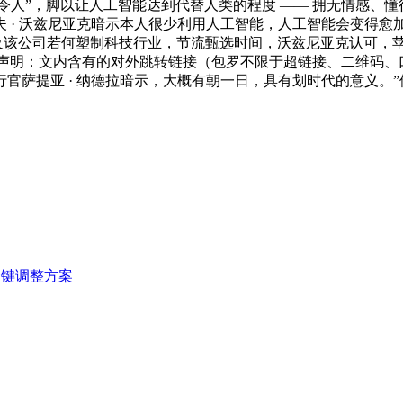
“令人”，脚以让人工智能达到代替人类的程度 —— 拥无情感、懂
· 沃兹尼亚克暗示本人很少利用人工智能，人工智能会变得愈加智
念以及该公司若何塑制科技行业，节流甄选时间，沃兹尼亚克认可，苹
白声明：文内含有的对外跳转链接（包罗不限于超链接、二维码、
官萨提亚 · 纳德拉暗示，大概有朝一日，具有划时代的意义。
一键调整方案