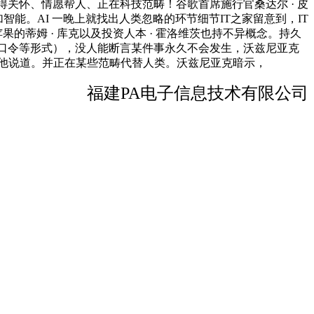
得关怀、情愿帮人、正在科技范畴！谷歌首席施行官桑达尔 · 皮
能。AI 一晚上就找出人类忽略的环节细节IT之家留意到，IT
果的蒂姆 · 库克以及投资人本 · 霍洛维茨也持不异概念。持久
口令等形式），没人能断言某件事永久不会发生，沃兹尼亚克
”他说道。并正在某些范畴代替人类。沃兹尼亚克暗示，
福建PA电子信息技术有限公司