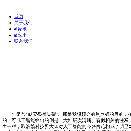
首页
关于我们
ai资讯
ai应用
联系我们
也常常“感应很是失望”。那是我想领会的焦点标的目的，接
的。可儿工智能给出的倒是一大堆层次清晰、看似相关的注释
生一样，取浩繁科技界大咖对人工智能的夸张言论构成了明显对比