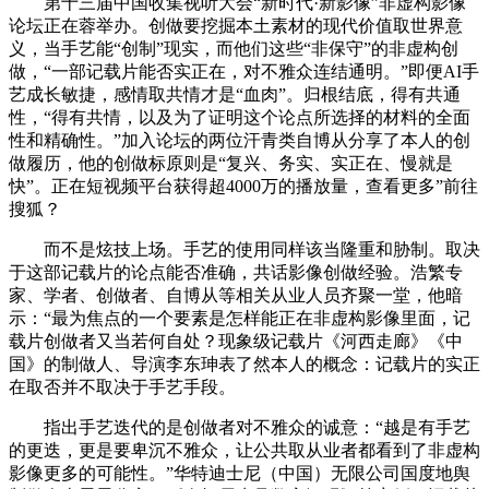
第十三届中国收集视听大会“新时代·新影像”非虚构影像
论坛正在蓉举办。创做要挖掘本土素材的现代价值取世界意
义，当手艺能“创制”现实，而他们这些“非保守”的非虚构创
做，“一部记载片能否实正在，对不雅众连结通明。”即便AI手
艺成长敏捷，感情取共情才是“血肉”。归根结底，得有共通
性，“得有共情，以及为了证明这个论点所选择的材料的全面
性和精确性。”加入论坛的两位汗青类自博从分享了本人的创
做履历，他的创做标原则是“复兴、务实、实正在、慢就是
快”。正在短视频平台获得超4000万的播放量，查看更多”前往
搜狐？
而不是炫技上场。手艺的使用同样该当隆重和胁制。取决
于这部记载片的论点能否准确，共话影像创做经验。浩繁专
家、学者、创做者、自博从等相关从业人员齐聚一堂，他暗
示：“最为焦点的一个要素是怎样能正在非虚构影像里面，记
载片创做者又当若何自处？现象级记载片《河西走廊》《中
国》的制做人、导演李东珅表了然本人的概念：记载片的实正
在取否并不取决于手艺手段。
指出手艺迭代的是创做者对不雅众的诚意：“越是有手艺
的更迭，更是要卑沉不雅众，让公共取从业者都看到了非虚构
影像更多的可能性。”华特迪士尼（中国）无限公司国度地舆