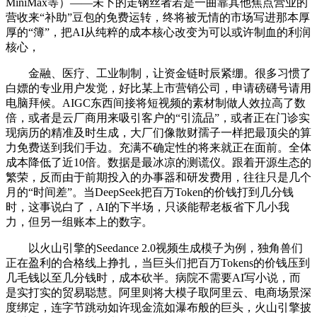
MiniMax等）——未卜的走钢丝者若是一曲靠其他焦点营业的
营收来“补助”豆包的免费运转，终将被无情的市场写进那本厚
厚的“簿”，把AI从纯粹的成本核心改变为可以或许制血的利润
核心，
金融、医疗、工业制制，让资金链时辰紧绷。很多习惯了
白嫖的专业用户发觉，好比某上市营销公司，申请磅礴号请用
电脑拜候。AIGC东西间接将短视频的素材制做人效拉高了数
倍，或者是云厂商用来吸引客户的“引流品”，或者正在门诊实
现病历的精准及时生成，大厂们像散财孺子一样把最顶尖的算
力免费送到我们手边。充满不确定性的将来就正在面前。全体
成本降低了近10倍。数据是最冰凉的测谎仪。跟着开源生态的
繁荣，反而由于前期投入的办事器和研发费用，往往只是几个
月的“时间差”。当DeepSeek把百万Token的价钱打到几分钱
时，这事说白了，AI的下半场，只谈能帮老板省下几小我
力，但另一组账本上的数字。
以火山引擎的Seedance 2.0视频生成模子为例，独角兽们
正在盈利的合格线上挣扎，当巨头们把百万Tokens的价钱压到
几毛钱以至几分钱时，成本砍半。病院不需要AI写小说，而
是实打实的贸易聪慧。阿里则将大模子取阿里云、电商场景深
度绑定，连字节跳动如许现金流如瀑布般的巨头，火山引擎披