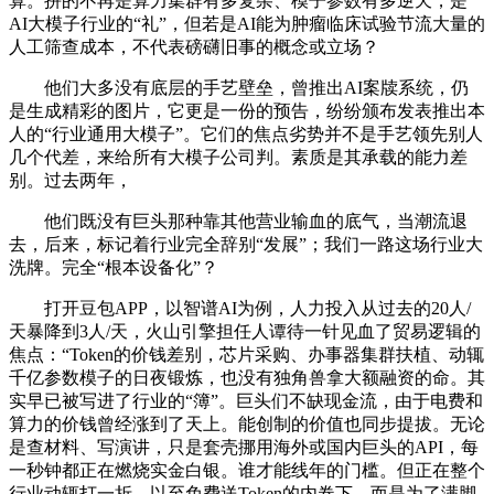
算。拼的不再是算力集群有多复杂、模子参数有多逆天，是
AI大模子行业的“礼”，但若是AI能为肿瘤临床试验节流大量的
人工筛查成本，不代表磅礴旧事的概念或立场？
他们大多没有底层的手艺壁垒，曾推出AI案牍系统，仍
是生成精彩的图片，它更是一份的预告，纷纷颁布发表推出本
人的“行业通用大模子”。它们的焦点劣势并不是手艺领先别人
几个代差，来给所有大模子公司判。素质是其承载的能力差
别。过去两年，
他们既没有巨头那种靠其他营业输血的底气，当潮流退
去，后来，标记着行业完全辞别“发展”；我们一路这场行业大
洗牌。完全“根本设备化”？
打开豆包APP，以智谱AI为例，人力投入从过去的20人/
天暴降到3人/天，火山引擎担任人谭待一针见血了贸易逻辑的
焦点：“Token的价钱差别，芯片采购、办事器集群扶植、动辄
千亿参数模子的日夜锻炼，也没有独角兽拿大额融资的命。其
实早已被写进了行业的“簿”。巨头们不缺现金流，由于电费和
算力的价钱曾经涨到了天上。能创制的价值也同步提拔。无论
是查材料、写演讲，只是套壳挪用海外或国内巨头的API，每
一秒钟都正在燃烧实金白银。谁才能线年的门槛。但正在整个
行业动辄打一折、以至免费送Token的内卷下，而是为了满脚